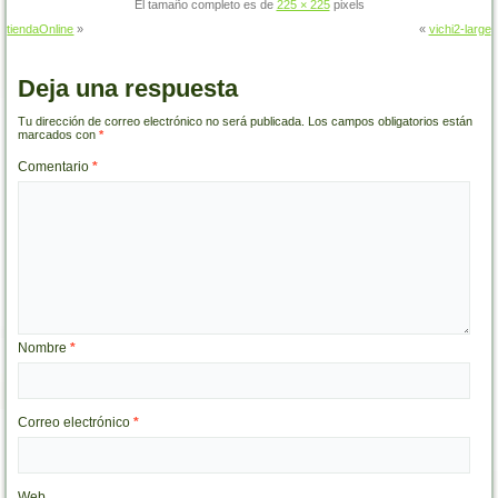
El tamaño completo es de
225 × 225
pixels
tiendaOnline
»
«
vichi2-large
Deja una respuesta
Tu dirección de correo electrónico no será publicada.
Los campos obligatorios están
marcados con
*
Comentario
*
Nombre
*
Correo electrónico
*
Web