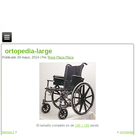
ortopedia-large
Publicado
29 mayo, 2014
|
Por
Rose Plaza Plaza
El tamaño completo es de
186 × 189
pixels
plantas2
»
«
ortopedia