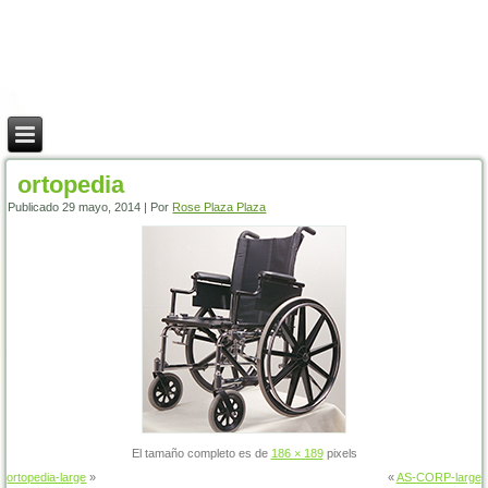
ortopedia
Publicado
29 mayo, 2014
|
Por
Rose Plaza Plaza
El tamaño completo es de
186 × 189
pixels
ortopedia-large
»
«
AS-CORP-large