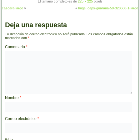
El tamaño completo es de
225 × 225
pixels
cascara-large
»
«
huge_caps-guarana-50-328688-1-large
Deja una respuesta
Tu dirección de correo electrónico no será publicada.
Los campos obligatorios están
marcados con
*
Comentario
*
Nombre
*
Correo electrónico
*
Web