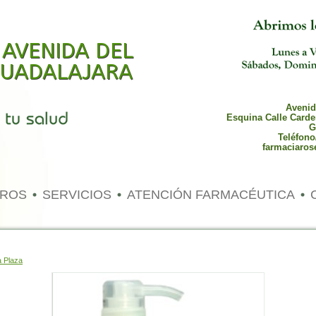
 AVENIDA DEL
 GUADALAJARA
Avenida
Esquina Calle Carde
G
Teléfono
farmaciaros
TROS
SERVICIOS
ATENCIÓN FARMACÉUTICA
 Plaza