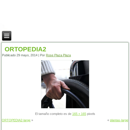
ORTOPEDIA2
Publicado
29 mayo, 2014
|
Por
Rose Plaza Plaza
El tamaño completo es de
165 × 165
pixels
ORTOPEDIA2-large
»
«
plantas-large