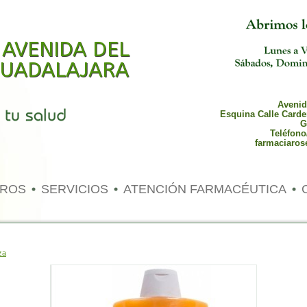
 AVENIDA DEL
 GUADALAJARA
Avenida
Esquina Calle Carde
G
Teléfono
farmaciaros
TROS
SERVICIOS
ATENCIÓN FARMACÉUTICA
za