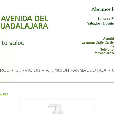
 AVENIDA DEL
 GUADALAJARA
Avenida
Esquina Calle Carde
G
Teléfono
farmaciaros
TROS
SERVICIOS
ATENCIÓN FARMACÉUTICA
 Plaza